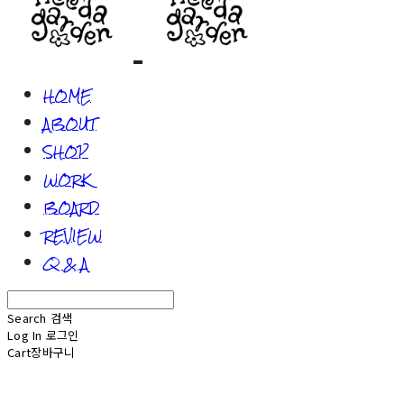
HOME
ABOUT
SHOP
WORK
BOARD
REVIEW
Q & A
Search
검색
Log In
로그인
Cart
장바구니