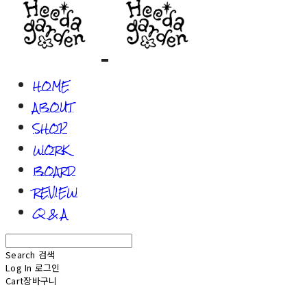
HOME
ABOUT
SHOP
WORK
BOARD
REVIEW
Q & A
Search
검색
Log In
로그인
Cart
장바구니