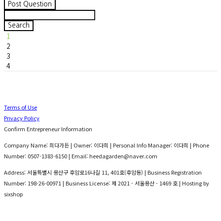
Post Question
Search
1
2
3
4
Terms of Use
Privacy Policy
Confirm Entrepreneur Information
Company Name: 희다가든 | Owner: 이다희 | Personal Info Manager: 이다희 | Phone
Number: 0507-1383-6150 | Email: heedagarden@naver.com
Address: 서울특별시 용산구 후암로16나길 11, 401호(후암동) | Business Registration
Number:
198-26-00971
| Business License:
제 2021 - 서울용산 - 1469 호
| Hosting by
sixshop