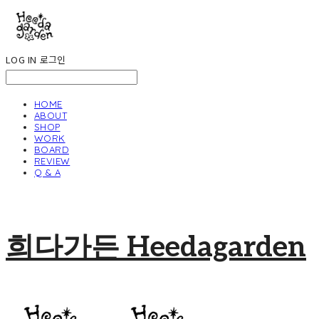
LOG IN
로그인
HOME
ABOUT
SHOP
WORK
BOARD
REVIEW
Q & A
희다가든 Heedagarden