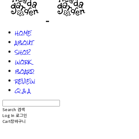
HOME
ABOUT
SHOP
WORK
BOARD
REVIEW
Q & A
Search
검색
Log In
로그인
Cart
장바구니