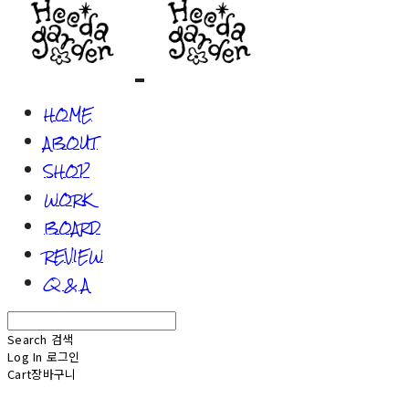
HOME
ABOUT
SHOP
WORK
BOARD
REVIEW
Q & A
Search
검색
Log In
로그인
Cart
장바구니