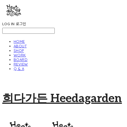
LOG IN
로그인
HOME
ABOUT
SHOP
WORK
BOARD
REVIEW
Q & A
희다가든 Heedagarden